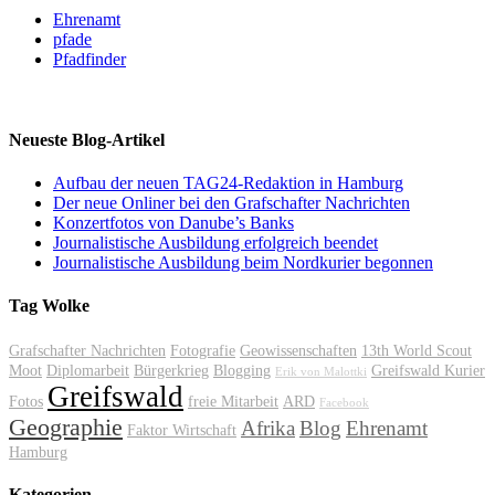
Ehrenamt
pfade
Pfadfinder
Neueste Blog-Artikel
Aufbau der neuen TAG24-Redaktion in Hamburg
Der neue Onliner bei den Grafschafter Nachrichten
Konzertfotos von Danube’s Banks
Journalistische Ausbildung erfolgreich beendet
Journalistische Ausbildung beim Nordkurier begonnen
Tag Wolke
Grafschafter Nachrichten
Fotografie
Geowissenschaften
13th World Scout
Moot
Diplomarbeit
Bürgerkrieg
Blogging
Greifswald Kurier
Erik von Malottki
Greifswald
Fotos
freie Mitarbeit
ARD
Facebook
Geographie
Afrika
Blog
Ehrenamt
Faktor Wirtschaft
Hamburg
Kategorien