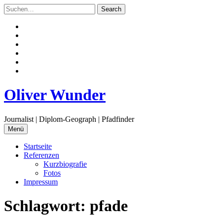
Zum
Inhalt
springen
Facebook
Twitter
Instagram
Flickr
Email
RSS
Oliver Wunder
Journalist | Diplom-Geograph | Pfadfinder
Menü
Startseite
Referenzen
Kurzbiografie
Fotos
Impressum
Schlagwort:
pfade