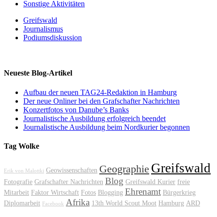
Sonstige Aktivitäten
Greifswald
Journalismus
Podiumsdiskussion
Neueste Blog-Artikel
Aufbau der neuen TAG24-Redaktion in Hamburg
Der neue Onliner bei den Grafschafter Nachrichten
Konzertfotos von Danube’s Banks
Journalistische Ausbildung erfolgreich beendet
Journalistische Ausbildung beim Nordkurier begonnen
Tag Wolke
Greifswald
Geographie
Geowissenschaften
Erik von Malottki
Blog
Fotografie
Grafschafter Nachrichten
Greifswald Kurier
freie
Ehrenamt
Mitarbeit
Faktor Wirtschaft
Fotos
Blogging
Bürgerkrieg
Afrika
Diplomarbeit
13th World Scout Moot
Hamburg
ARD
Facebook