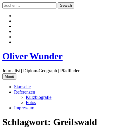
Zum
Inhalt
springen
Facebook
Twitter
Instagram
Flickr
Email
RSS
Oliver Wunder
Journalist | Diplom-Geograph | Pfadfinder
Menü
Startseite
Referenzen
Kurzbiografie
Fotos
Impressum
Schlagwort:
Greifswald