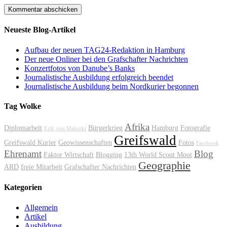
Neueste Blog-Artikel
Aufbau der neuen TAG24-Redaktion in Hamburg
Der neue Onliner bei den Grafschafter Nachrichten
Konzertfotos von Danube’s Banks
Journalistische Ausbildung erfolgreich beendet
Journalistische Ausbildung beim Nordkurier begonnen
Tag Wolke
Afrika
Diplomarbeit
Bürgerkrieg
Hamburg
Fotografie
Erik von Malottki
Greifswald
Greifswald Kurier
Geowissenschaften
Fotos
Facebook
Ehrenamt
Blog
Faktor Wirtschaft
Blogging
13th World Scout Moot
Geographie
ARD
freie Mitarbeit
Grafschafter Nachrichten
Kategorien
Allgemein
Artikel
Ausbildung