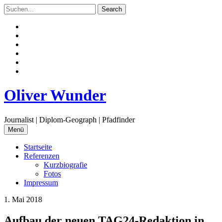
Zum
Inhalt
springen
Facebook
Twitter
Instagram
Flickr
Email
RSS
Oliver Wunder
Journalist | Diplom-Geograph | Pfadfinder
Menü
Startseite
Referenzen
Kurzbiografie
Fotos
Impressum
1. Mai 2018
Aufbau der neuen TAG24-Redaktion in