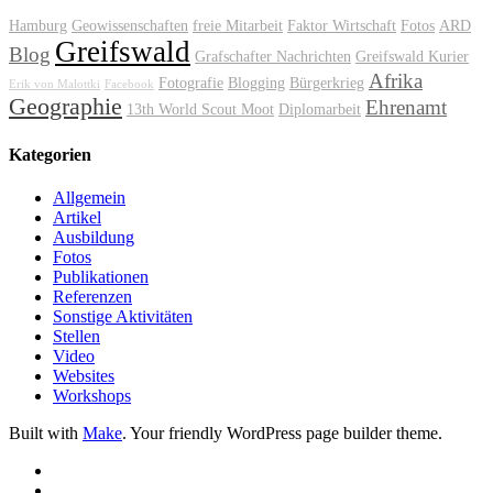
Hamburg
Geowissenschaften
freie Mitarbeit
Faktor Wirtschaft
Fotos
ARD
Greifswald
Blog
Grafschafter Nachrichten
Greifswald Kurier
Afrika
Fotografie
Blogging
Bürgerkrieg
Erik von Malottki
Facebook
Geographie
Ehrenamt
13th World Scout Moot
Diplomarbeit
Kategorien
Allgemein
Artikel
Ausbildung
Fotos
Publikationen
Referenzen
Sonstige Aktivitäten
Stellen
Video
Websites
Workshops
Built with
Make
. Your friendly WordPress page builder theme.
Facebook
Twitter