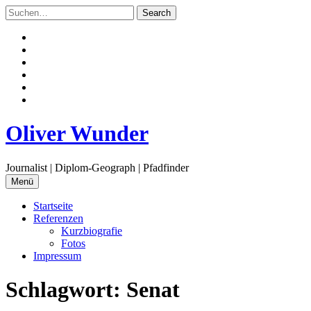
Zum
Inhalt
springen
Facebook
Twitter
Instagram
Flickr
Email
RSS
Oliver Wunder
Journalist | Diplom-Geograph | Pfadfinder
Menü
Startseite
Referenzen
Kurzbiografie
Fotos
Impressum
Schlagwort:
Senat