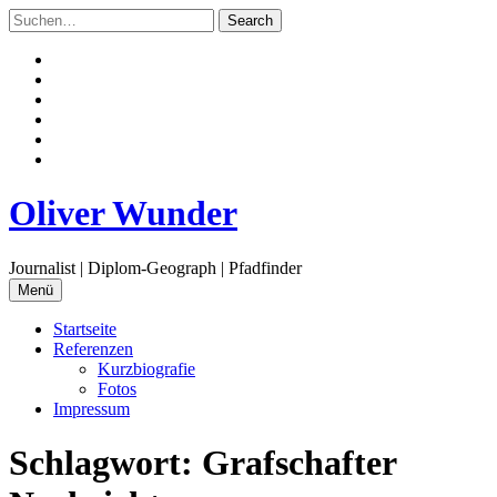
Zum
Inhalt
springen
Facebook
Twitter
Instagram
Flickr
Email
RSS
Oliver Wunder
Journalist | Diplom-Geograph | Pfadfinder
Menü
Startseite
Referenzen
Kurzbiografie
Fotos
Impressum
Schlagwort:
Grafschafter