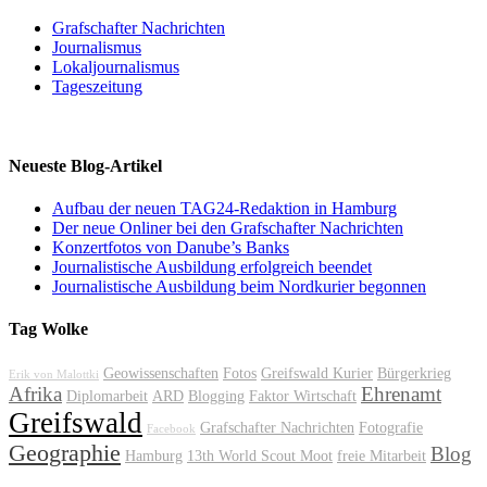
Grafschafter Nachrichten
Journalismus
Lokaljournalismus
Tageszeitung
Neueste Blog-Artikel
Aufbau der neuen TAG24-Redaktion in Hamburg
Der neue Onliner bei den Grafschafter Nachrichten
Konzertfotos von Danube’s Banks
Journalistische Ausbildung erfolgreich beendet
Journalistische Ausbildung beim Nordkurier begonnen
Tag Wolke
Geowissenschaften
Fotos
Greifswald Kurier
Bürgerkrieg
Erik von Malottki
Afrika
Ehrenamt
Diplomarbeit
ARD
Blogging
Faktor Wirtschaft
Greifswald
Grafschafter Nachrichten
Fotografie
Facebook
Geographie
Blog
Hamburg
13th World Scout Moot
freie Mitarbeit