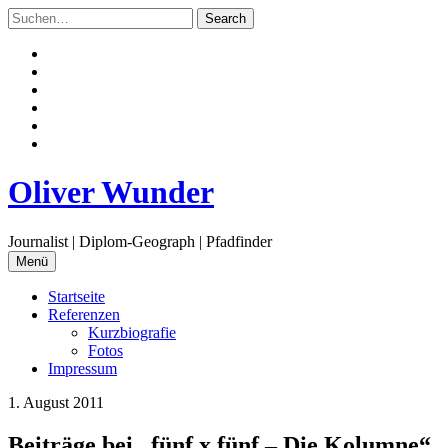
Zum
Inhalt
springen
Facebook
Twitter
Instagram
Flickr
Email
RSS
Oliver Wunder
Journalist | Diplom-Geograph | Pfadfinder
Menü
Startseite
Referenzen
Kurzbiografie
Fotos
Impressum
1. August 2011
Beiträge bei „fünf x fünf – Die Kolumne“