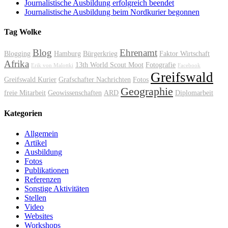
Journalistische Ausbildung erfolgreich beendet
Journalistische Ausbildung beim Nordkurier begonnen
Tag Wolke
Blog
Ehrenamt
Blogging
Hamburg
Bürgerkrieg
Faktor Wirtschaft
Afrika
13th World Scout Moot
Fotografie
Erik von Malottki
Facebook
Greifswald
Greifswald Kurier
Grafschafter Nachrichten
Fotos
Geographie
freie Mitarbeit
Geowissenschaften
ARD
Diplomarbeit
Kategorien
Allgemein
Artikel
Ausbildung
Fotos
Publikationen
Referenzen
Sonstige Aktivitäten
Stellen
Video
Websites
Workshops