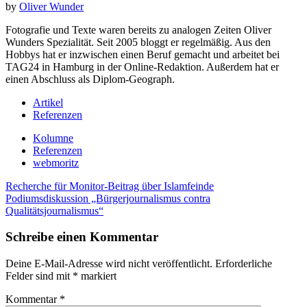
by
Oliver Wunder
Fotografie und Texte waren bereits zu analogen Zeiten Oliver
Wunders Spezialität. Seit 2005 bloggt er regelmäßig. Aus den
Hobbys hat er inzwischen einen Beruf gemacht und arbeitet bei
TAG24 in Hamburg in der Online-Redaktion. Außerdem hat er
einen Abschluss als Diplom-Geograph.
Artikel
Referenzen
Kolumne
Referenzen
webmoritz
Navigation
Recherche für Monitor-Beitrag über Islamfeinde
innerhalb
Podiumsdiskussion „Bürgerjournalismus contra
eines
Qualitätsjournalismus“
Beitrags
Schreibe einen Kommentar
Deine E-Mail-Adresse wird nicht veröffentlicht.
Erforderliche
Felder sind mit
*
markiert
Kommentar
*