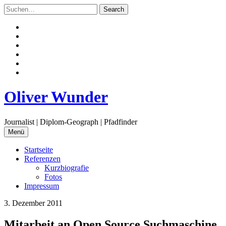
Zum
Inhalt
springen
Facebook
Twitter
Instagram
Flickr
Email
RSS
Oliver Wunder
Journalist | Diplom-Geograph | Pfadfinder
Menü
Startseite
Referenzen
Kurzbiografie
Fotos
Impressum
3. Dezember 2011
Mitarbeit an Open Source Suchmaschine