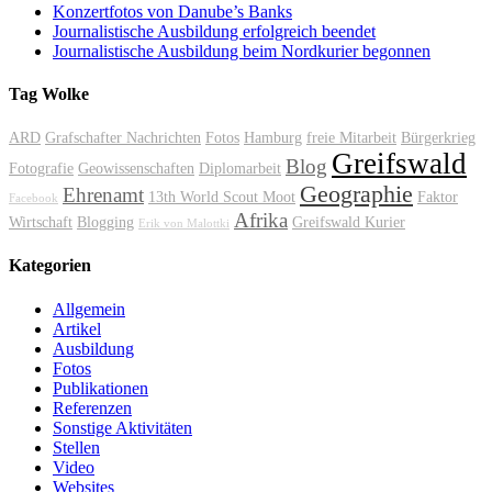
Konzertfotos von Danube’s Banks
Journalistische Ausbildung erfolgreich beendet
Journalistische Ausbildung beim Nordkurier begonnen
Tag Wolke
ARD
Grafschafter Nachrichten
Fotos
Hamburg
freie Mitarbeit
Bürgerkrieg
Greifswald
Blog
Fotografie
Geowissenschaften
Diplomarbeit
Geographie
Ehrenamt
13th World Scout Moot
Faktor
Facebook
Afrika
Wirtschaft
Blogging
Greifswald Kurier
Erik von Malottki
Kategorien
Allgemein
Artikel
Ausbildung
Fotos
Publikationen
Referenzen
Sonstige Aktivitäten
Stellen
Video
Websites