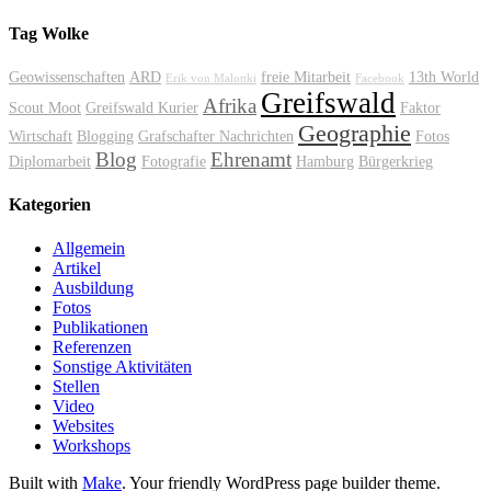
Tag Wolke
Geowissenschaften
ARD
freie Mitarbeit
13th World
Erik von Malottki
Facebook
Greifswald
Afrika
Scout Moot
Greifswald Kurier
Faktor
Geographie
Wirtschaft
Blogging
Grafschafter Nachrichten
Fotos
Blog
Ehrenamt
Diplomarbeit
Fotografie
Hamburg
Bürgerkrieg
Kategorien
Allgemein
Artikel
Ausbildung
Fotos
Publikationen
Referenzen
Sonstige Aktivitäten
Stellen
Video
Websites
Workshops
Built with
Make
. Your friendly WordPress page builder theme.