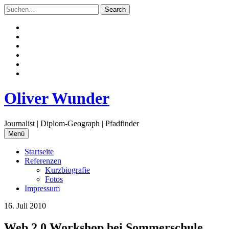
Zum
Inhalt
springen
Facebook
Twitter
Instagram
Flickr
Email
RSS
Oliver Wunder
Journalist | Diplom-Geograph | Pfadfinder
Menü
Startseite
Referenzen
Kurzbiografie
Fotos
Impressum
16. Juli 2010
Web 2.0 Workshop bei Sommerschule