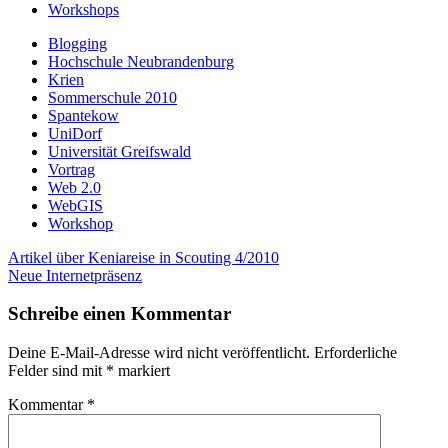
Workshops
Blogging
Hochschule Neubrandenburg
Krien
Sommerschule 2010
Spantekow
UniDorf
Universität Greifswald
Vortrag
Web 2.0
WebGIS
Workshop
Navigation
Artikel über Keniareise in Scouting 4/2010
innerhalb
Neue Internetpräsenz
eines
Beitrags
Schreibe einen Kommentar
Deine E-Mail-Adresse wird nicht veröffentlicht.
Erforderliche
Felder sind mit
*
markiert
Kommentar
*